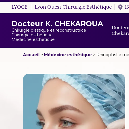
LYOCE
Lyon Ouest Chirurgie Esthétique
1
Docteur K. CHEKAROUA
Docteur
Chirurgie plastique et reconstructrice
Chekar
Chirurgie esthétique
Médecine esthétique
Accueil
>
Médecine esthétique
>
Rhinoplastie mé